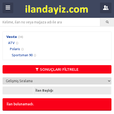
Vasıta
(34)
ATV
()
Polaris
()
Sportsman 90
()
SONUÇLARI FİLTRELE
İlan Başlığı
İlan bulunamadı.