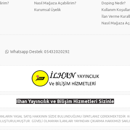
lirim?
Nasıl Mağaza Açabilirim?
Doping Nedir?
Kurumsal Üyelik
Kullanım Koşullar
İlan Verme Kurall
Nasıl Mağaza Aça
Whatsapp Destek: 05432020292
İlhan Yayıncılık ve Bilişim Hizmetleri Sizinle
 İLANLARIN YASAL SATIŞ HAKKININ SİZDE BULUNDUĞUNU İSPATLANIZ GEREKMEKTEDİR
LUŞTURULMUŞTUR. GÜVELİ OLMAYAN İLANLARI YAYINDAN ÇIKARMA HAKKIMIZI SAKLI