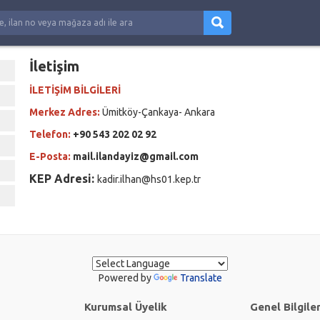
İletişim
İLETİŞİM BİLGİLERİ
Merkez Adres:
Ümitköy-Çankaya- Ankara
Telefon:
+90 543 202 02 92
E-Posta:
mail.ilandayiz@gmail.com
KEP Adresi:
kadir.ilhan@hs01.kep.tr
Powered by
Translate
Kurumsal Üyelik
Genel Bilgile