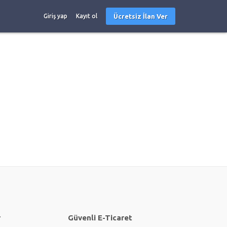
Ücretsiz İlan Ver
Giriş yap
Kayıt ol
r
Güvenli E-Ticaret