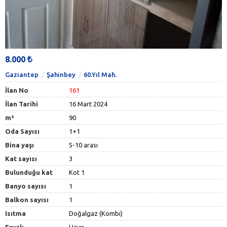
8.000
Gaziantep
Şahinbey
60.Yıl Mah.
İlan No
161
İlan Tarihi
16 Mart 2024
m²
90
Oda Sayısı
1+1
Bina yaşı
5-10 arası
Kat sayısı
3
Bulunduğu kat
Kot 1
Banyo sayısı
1
Balkon sayısı
1
Isıtma
Doğalgaz (Kombi)
Eşyalı
Hayır