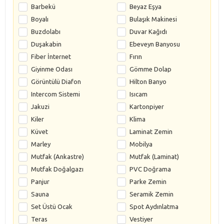
Barbekü
Beyaz Eşya
Boyalı
Bulaşık Makinesi
Buzdolabı
Duvar Kağıdı
Duşakabin
Ebeveyn Banyosu
Fiber İnternet
Fırın
Giyinme Odası
Gömme Dolap
Görüntülü Diafon
Hilton Banyo
Intercom Sistemi
Isıcam
Jakuzi
Kartonpiyer
Kiler
Klima
Küvet
Laminat Zemin
Marley
Mobilya
Mutfak (Ankastre)
Mutfak (Laminat)
Mutfak Doğalgazı
PVC Doğrama
Panjur
Parke Zemin
Sauna
Seramik Zemin
Set Üstü Ocak
Spot Aydınlatma
Teras
Vestiyer