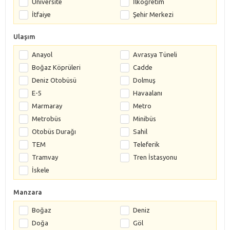
Üniversite
İlköğretim
İtfaiye
Şehir Merkezi
Ulaşım
Anayol
Avrasya Tüneli
Boğaz Köprüleri
Cadde
Deniz Otobüsü
Dolmuş
E-5
Havaalanı
Marmaray
Metro
Metrobüs
Minibüs
Otobüs Durağı
Sahil
TEM
Teleferik
Tramvay
Tren İstasyonu
İskele
Manzara
Boğaz
Deniz
Doğa
Göl