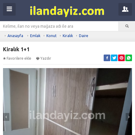
Anasayfa
Emlak
Konut
Kiralık
Daire
Kiralık 1+1
Favorilere ekle
Yazdır