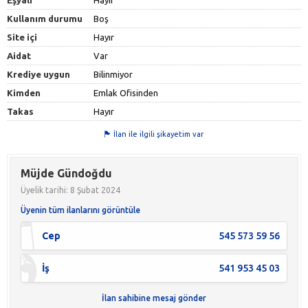
Kullanım durumu
Boş
Site içi
Hayır
Aidat
Var
Krediye uygun
Bilinmiyor
Kimden
Emlak Ofisinden
Takas
Hayır
İlan ile ilgili şikayetim var
Müjde Gündoğdu
Üyelik tarihi: 8 Şubat 2024
Üyenin tüm ilanlarını görüntüle
Cep
545 573 59 56
İş
541 953 45 03
İlan sahibine mesaj gönder