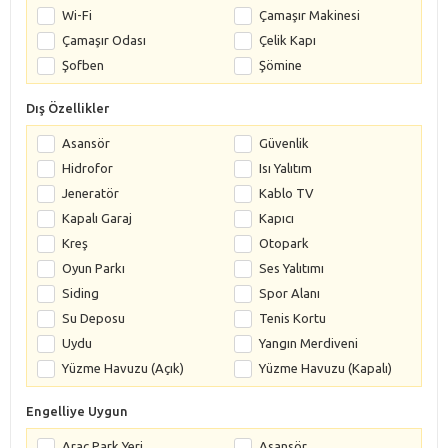
Wi-Fi
Çamaşır Makinesi
Çamaşır Odası
Çelik Kapı
Şofben
Şömine
Dış Özellikler
Asansör
Güvenlik
Hidrofor
Isı Yalıtım
Jeneratör
Kablo TV
Kapalı Garaj
Kapıcı
Kreş
Otopark
Oyun Parkı
Ses Yalıtımı
Siding
Spor Alanı
Su Deposu
Tenis Kortu
Uydu
Yangın Merdiveni
Yüzme Havuzu (Açık)
Yüzme Havuzu (Kapalı)
Engelliye Uygun
Araç Park Yeri
Asansör