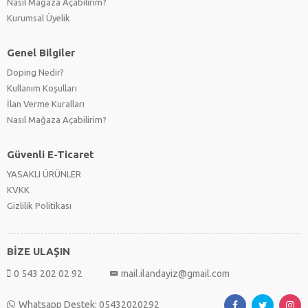
Nasıl Mağaza Açabilirim?
Kurumsal Üyelik
Genel Bilgiler
Doping Nedir?
Kullanım Koşulları
İlan Verme Kuralları
Nasıl Mağaza Açabilirim?
Güvenli E-Ticaret
YASAKLI ÜRÜNLER
KVKK
Gizlilik Politikası
BİZE ULAŞIN
0 543 202 02 92
mail.ilandayiz@gmail.com
Whatsapp Destek: 05432020292