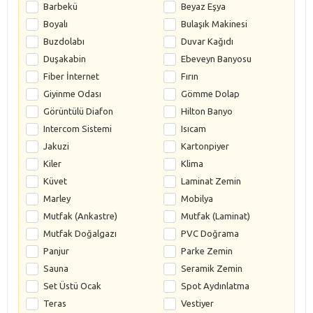
Barbekü
Beyaz Eşya
Boyalı
Bulaşık Makinesi
Buzdolabı
Duvar Kağıdı
Duşakabin
Ebeveyn Banyosu
Fiber İnternet
Fırın
Giyinme Odası
Gömme Dolap
Görüntülü Diafon
Hilton Banyo
Intercom Sistemi
Isıcam
Jakuzi
Kartonpiyer
Kiler
Klima
Küvet
Laminat Zemin
Marley
Mobilya
Mutfak (Ankastre)
Mutfak (Laminat)
Mutfak Doğalgazı
PVC Doğrama
Panjur
Parke Zemin
Sauna
Seramik Zemin
Set Üstü Ocak
Spot Aydınlatma
Teras
Vestiyer