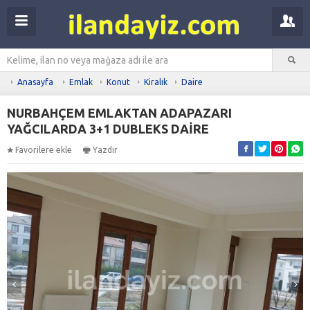
Anasayfa
Emlak
Konut
Kiralık
Daire
NURBAHÇEM EMLAKTAN ADAPAZARI
YAĞCILARDA 3+1 DUBLEKS DAİRE
Favorilere ekle
Yazdır