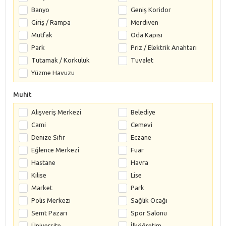
Banyo
Geniş Koridor
Giriş / Rampa
Merdiven
Mutfak
Oda Kapısı
Park
Priz / Elektrik Anahtarı
Tutamak / Korkuluk
Tuvalet
Yüzme Havuzu
Muhit
Alışveriş Merkezi
Belediye
Cami
Cemevi
Denize Sıfır
Eczane
Eğlence Merkezi
Fuar
Hastane
Havra
Kilise
Lise
Market
Park
Polis Merkezi
Sağlık Ocağı
Semt Pazarı
Spor Salonu
Üniversite
İlköğretim