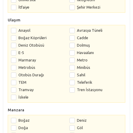
İtfaiye
Şehir Merkezi
Ulaşım
Anayol
Avrasya Tüneli
Boğaz Köprüleri
Cadde
Deniz Otobüsü
Dolmuş
E-5
Havaalanı
Marmaray
Metro
Metrobüs
Minibüs
Otobüs Durağı
Sahil
TEM
Teleferik
Tramvay
Tren İstasyonu
İskele
Manzara
Boğaz
Deniz
Doğa
Göl