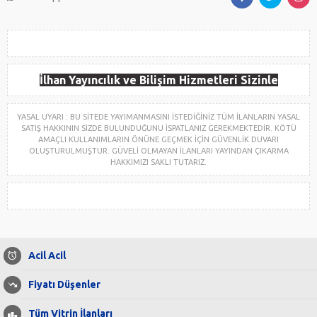
İlhan Yayıncılık ve Bilişim Hizmetleri Sizinle
YASAL UYARI : BU SİTEDE YAYIMANMASINI İSTEDİĞİNİZ TÜM İLANLARIN YASAL
SATIŞ HAKKININ SİZDE BULUNDUĞUNU İSPATLANIZ GEREKMEKTEDİR. KÖTÜ
AMAÇLI KULLANIMLARIN ÖNÜNE GEÇMEK İÇİN GÜVENLİK DUVARI
OLUŞTURULMUŞTUR. GÜVELİ OLMAYAN İLANLARI YAYINDAN ÇIKARMA
HAKKIMIZI SAKLI TUTARIZ.
Acil Acil
Fiyatı Düşenler
Tüm Vitrin İlanları