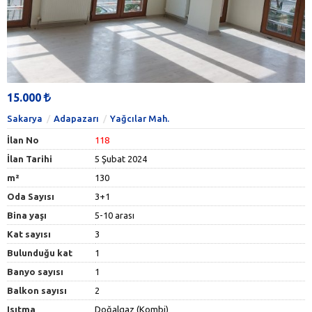
15.000
Sakarya
Adapazarı
Yağcılar Mah.
İlan No
118
İlan Tarihi
5 Şubat 2024
m²
130
Oda Sayısı
3+1
Bina yaşı
5-10 arası
Kat sayısı
3
Bulunduğu kat
1
Banyo sayısı
1
Balkon sayısı
2
Isıtma
Doğalgaz (Kombi)